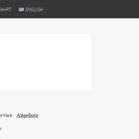
FAHRT
ENGLISH
rvice
Angebote
t
s