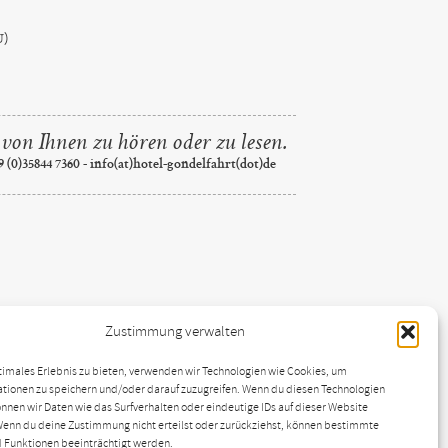
U)
von Ihnen zu hören oder zu lesen.
9 (0)35844 7360 - info(at)hotel-gondelfahrt(dot)de
Zustimmung verwalten
timales Erlebnis zu bieten, verwenden wir Technologien wie Cookies, um
tionen zu speichern und/oder darauf zuzugreifen. Wenn du diesen Technologien
nnen wir Daten wie das Surfverhalten oder eindeutige IDs auf dieser Website
Wenn du deine Zustimmung nicht erteilst oder zurückziehst, können bestimmte
 Funktionen beeinträchtigt werden.